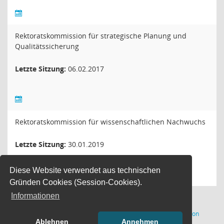
Rektoratskommission für strategische Planung und
Qualitätssicherung
Letzte Sitzung:
06.02.2017
Rektoratskommission für wissenschaftlichen Nachwuchs
Letzte Sitzung:
30.01.2019
Diese Website verwendet aus technischen
Gründen Cookies (Session-Cookies).
Informationen
(Wird in
40 Sätze
Software:
Sitzungsdienst
Session
Ablehnen
Annehmen