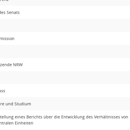
des Senats
mission
itzende NRW
uss
hre und Studium
ellung eines Berichts über die Entwicklung des Verhältnisses von
ntralen Einheiten