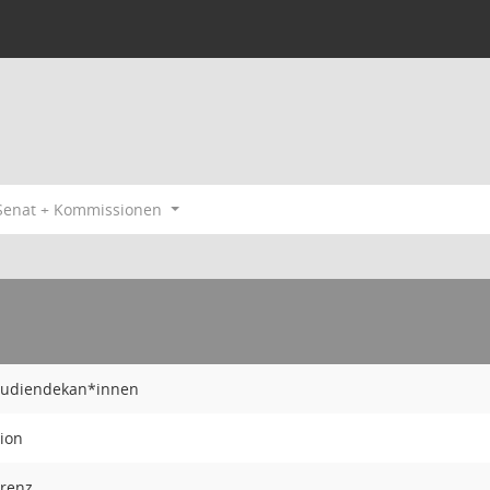
 Senat + Kommissionen
tudiendekan*innen
ion
renz