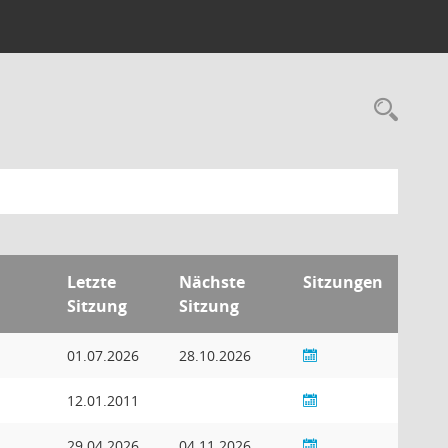
Rec
Letzte
Nächste
Sitzungen
Sitzung
Sitzung
01.07.2026
28.10.2026
12.01.2011
29.04.2026
04.11.2026