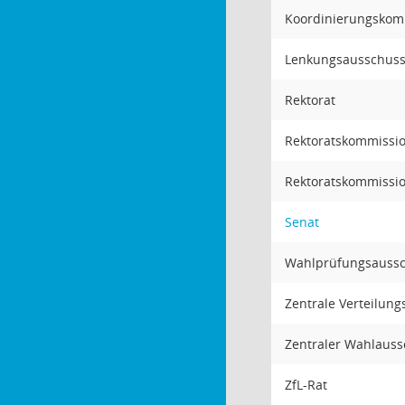
Koordinierungskomm
Lenkungsausschuss
Rektorat
Rektoratskommissio
Rektoratskommission
Senat
Wahlprüfungsauss
Zentrale Verteilun
Zentraler Wahlaus
ZfL-Rat