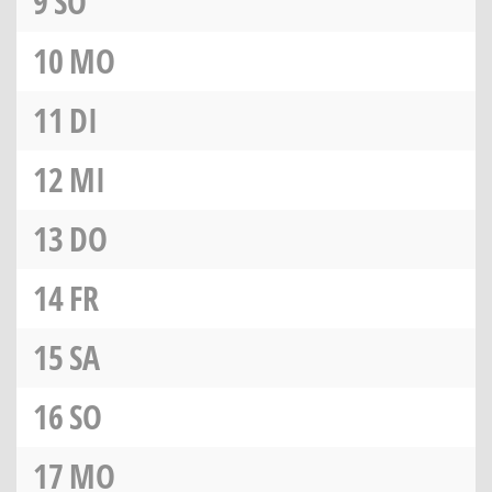
9
SO
10
MO
11
DI
12
MI
13
DO
14
FR
15
SA
16
SO
17
MO