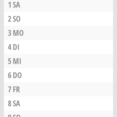
1
SA
2
SO
3
MO
4
DI
5
MI
6
DO
7
FR
8
SA