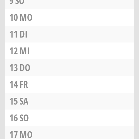
9
SO
10
MO
11
DI
12
MI
13
DO
14
FR
15
SA
16
SO
17
MO