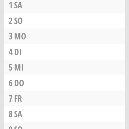
1
SA
2
SO
3
MO
4
DI
5
MI
6
DO
7
FR
8
SA