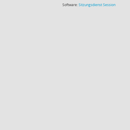
(Wird in
Software:
Sitzungsdienst
Session