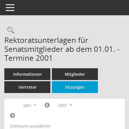
Toggle navigation
Rechercheauswahl
Rektoratsunterlagen für
Senatsmitglieder ab dem 01.01. -
Termine 2001
Informationen
Mitglieder
Vertreter
Sitzungen
Jahr
2001
Gremium auswählen