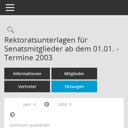
Toggle navigation
Rechercheauswahl
Rektoratsunterlagen für
Senatsmitglieder ab dem 01.01. -
Termine 2003
Informationen
Mitglieder
Vertreter
Sitzungen
Jahr
2003
Gremium auswählen