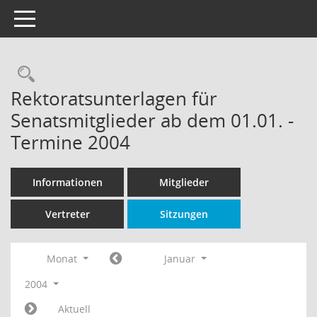
Toggle navigation
Rechercheauswahl
Rektoratsunterlagen für
Senatsmitglieder ab dem 01.01. -
Termine 2004
Informationen
Mitglieder
Vertreter
Sitzungen
Monat
Januar
2004
Aktuell