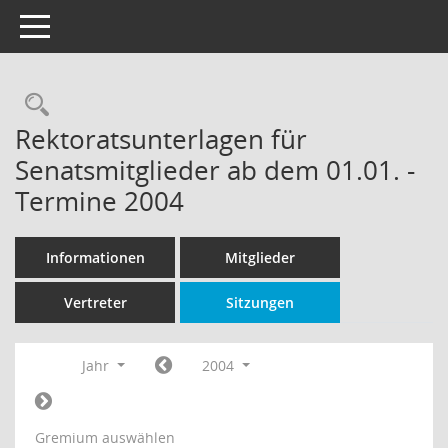
Toggle navigation
Rechercheauswahl
Rektoratsunterlagen für
Senatsmitglieder ab dem 01.01. -
Termine 2004
Informationen
Mitglieder
Vertreter
Sitzungen
Jahr
2004
Gremium auswählen