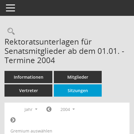
Toggle navigation
Rechercheauswahl
Rektoratsunterlagen für
Senatsmitglieder ab dem 01.01. -
Termine 2004
Informationen
Mitglieder
Vertreter
Sitzungen
Jahr
2004
Gremium auswählen