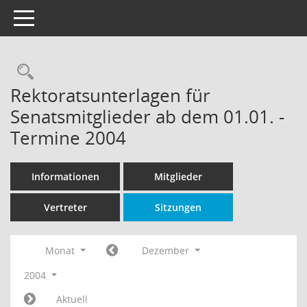
Toggle navigation
Rechercheauswahl
Rektoratsunterlagen für
Senatsmitglieder ab dem 01.01. -
Termine 2004
Informationen
Mitglieder
Vertreter
Sitzungen
Monat
Dezember
2004
Aktuell