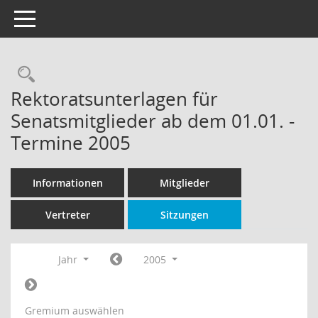
Toggle navigation
Rechercheauswahl
Rektoratsunterlagen für
Senatsmitglieder ab dem 01.01. -
Termine 2005
Informationen
Mitglieder
Vertreter
Sitzungen
Jahr
2005
Gremium auswählen