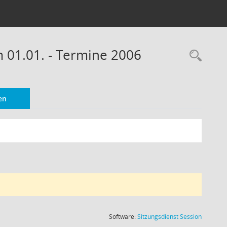
m 01.01. - Termine 2006
Rec
en
(Wird in
Software:
Sitzungsdienst
Session