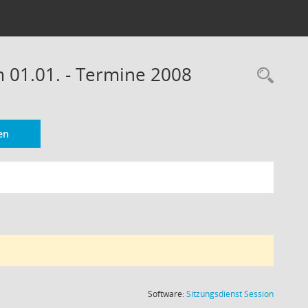
m 01.01. - Termine 2008
Rec
en
(Wird in
Software:
Sitzungsdienst
Session