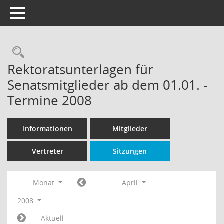
Toggle navigation
Rechercheauswahl
Rektoratsunterlagen für
Senatsmitglieder ab dem 01.01. -
Termine 2008
Informationen
Mitglieder
Vertreter
Sitzungen
Monat
April
2008
Aktuell