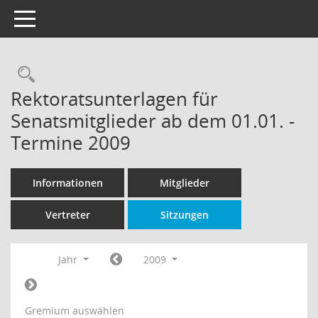
Toggle navigation
Rechercheauswahl
Rektoratsunterlagen für
Senatsmitglieder ab dem 01.01. -
Termine 2009
Informationen
Mitglieder
Vertreter
Sitzungen
Jahr
2009
Gremium auswählen