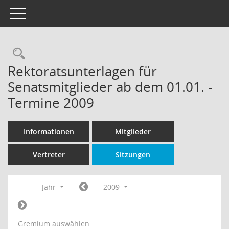
Toggle navigation
Rechercheauswahl
Rektoratsunterlagen für
Senatsmitglieder ab dem 01.01. -
Termine 2009
Informationen
Mitglieder
Vertreter
Sitzungen
Jahr
2009
Gremium auswählen