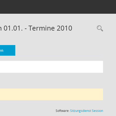
m 01.01. - Termine 2010
Rec
en
(Wird in
Software:
Sitzungsdienst
Session