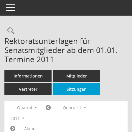
Toggle navigation
Rechercheauswahl
Rektoratsunterlagen für
Senatsmitglieder ab dem 01.01. -
Termine 2011
Informationen
Mitglieder
Vertreter
Sitzungen
Quartal
Quartal 1
2011
Aktuell