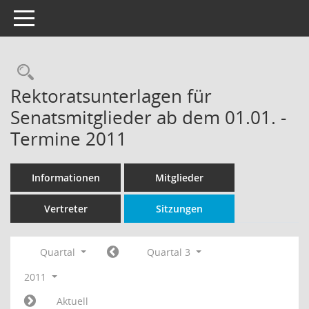
Toggle navigation
Rechercheauswahl
Rektoratsunterlagen für
Senatsmitglieder ab dem 01.01. -
Termine 2011
Informationen
Mitglieder
Vertreter
Sitzungen
Quartal
Quartal 3
2011
Aktuell