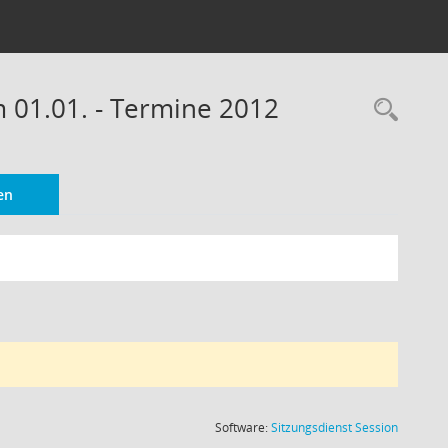
m 01.01. - Termine 2012
Rec
en
(Wird in
Software:
Sitzungsdienst
Session