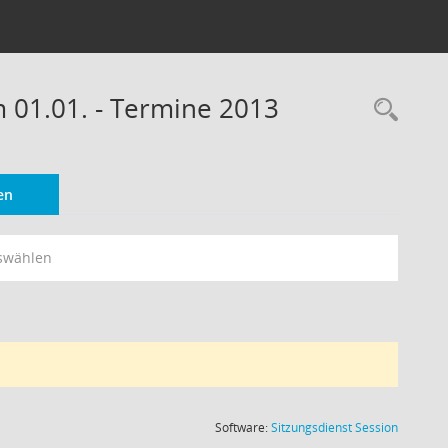
m 01.01. - Termine 2013
Rec
en
swählen
(Wird in
Software:
Sitzungsdienst
Session