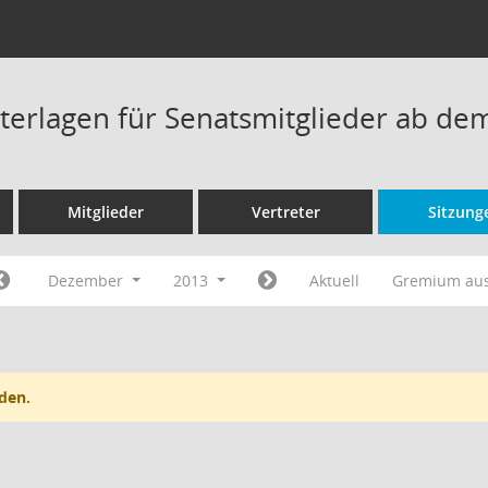
terlagen für Senatsmitglieder ab de
Mitglieder
Vertreter
Sitzung
Dezember
2013
Aktuell
Gremium au
den.