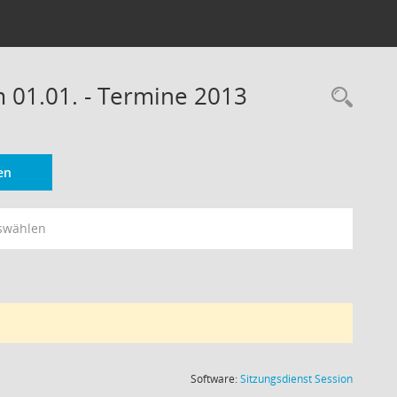
m 01.01. - Termine 2013
Rec
en
swählen
(Wird in
Software:
Sitzungsdienst
Session