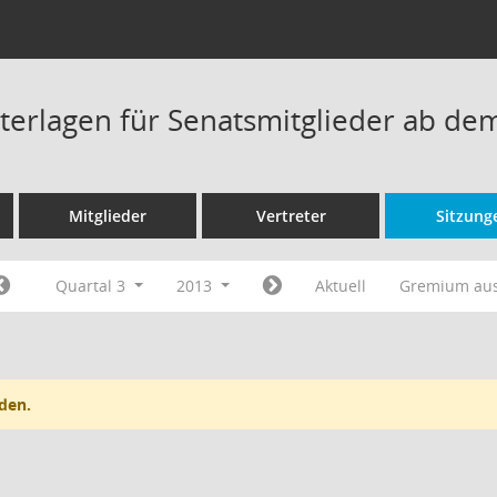
terlagen für Senatsmitglieder ab de
Mitglieder
Vertreter
Sitzung
Quartal 3
2013
Aktuell
Gremium au
den.