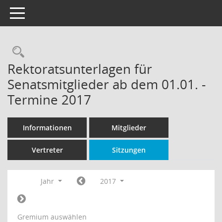
Toggle navigation
Rechercheauswahl
Rektoratsunterlagen für
Senatsmitglieder ab dem 01.01. -
Termine 2017
Informationen
Mitglieder
Vertreter
Sitzungen
Jahr
2017
Gremium auswählen