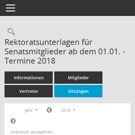
Toggle navigation
Rechercheauswahl
Rektoratsunterlagen für
Senatsmitglieder ab dem 01.01. -
Termine 2018
Informationen
Mitglieder
Vertreter
Sitzungen
Jahr
2018
Gremium auswählen