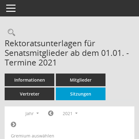
Toggle navigation
Rechercheauswahl
Rektoratsunterlagen für
Senatsmitglieder ab dem 01.01. -
Termine 2021
Informationen
Mitglieder
Vertreter
Sitzungen
Jahr
2021
Gremium auswählen