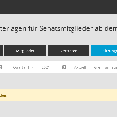
terlagen für Senatsmitglieder ab de
Mitglieder
Vertreter
Sitzung
Quartal 1
2021
Aktuell
Gremium au
den.