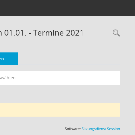
m 01.01. - Termine 2021
Rec
en
swählen
(Wird in
Software:
Sitzungsdienst
Session