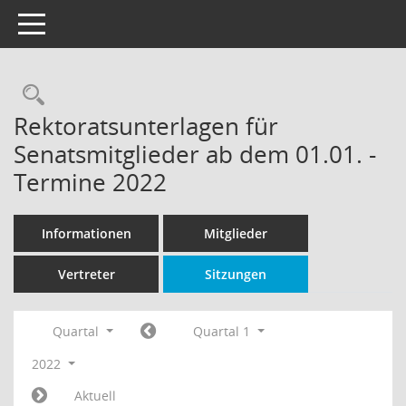
Toggle navigation
Rechercheauswahl
Rektoratsunterlagen für
Senatsmitglieder ab dem 01.01. -
Termine 2022
Informationen
Mitglieder
Vertreter
Sitzungen
Quartal
Quartal 1
2022
Aktuell