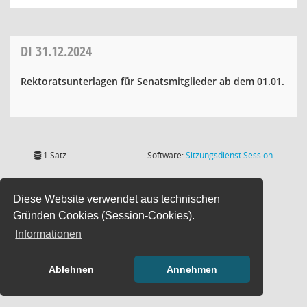
DI
31.12.2024
Rektoratsunterlagen für Senatsmitglieder ab dem 01.01.
(Wird in
1 Satz
Software:
Sitzungsdienst
Session
Diese Website verwendet aus technischen
Gründen Cookies (Session-Cookies).
Informationen
Ablehnen
Annehmen