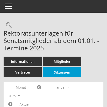
Toggle navigation
Rechercheauswahl
Rektoratsunterlagen für
Senatsmitglieder ab dem 01.01. -
Termine 2025
Informationen
Mitglieder
Vertreter
Sitzungen
Monat
Januar
2025
Aktuell