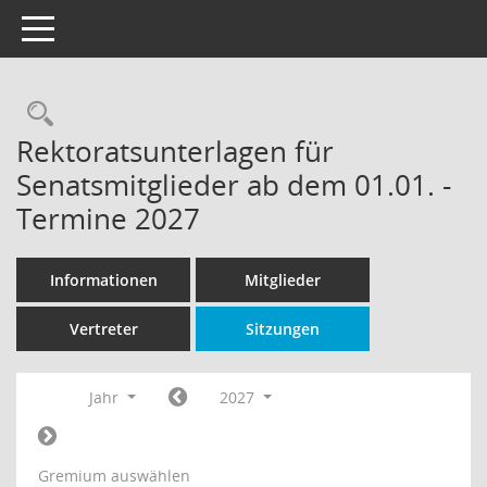
Toggle navigation
Rechercheauswahl
Rektoratsunterlagen für
Senatsmitglieder ab dem 01.01. -
Termine 2027
Informationen
Mitglieder
Vertreter
Sitzungen
Jahr
2027
Gremium auswählen