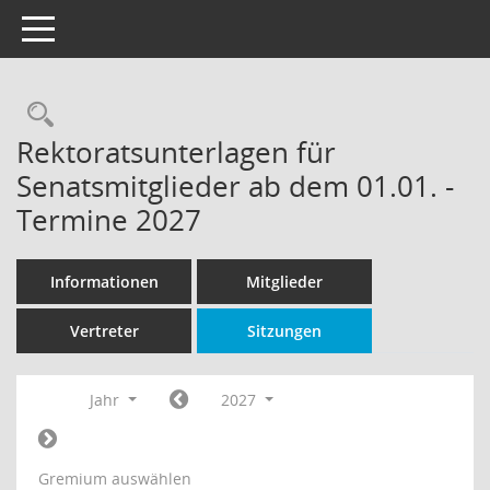
Toggle navigation
Rechercheauswahl
Rektoratsunterlagen für
Senatsmitglieder ab dem 01.01. -
Termine 2027
Informationen
Mitglieder
Vertreter
Sitzungen
Jahr
2027
Gremium auswählen