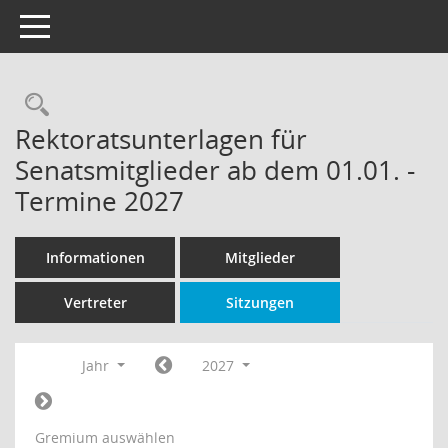
Toggle navigation
Rechercheauswahl
Rektoratsunterlagen für
Senatsmitglieder ab dem 01.01. -
Termine 2027
Informationen
Mitglieder
Vertreter
Sitzungen
Jahr
2027
Gremium auswählen