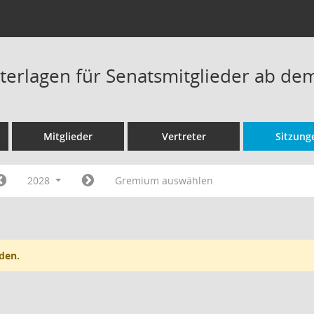
terlagen für Senatsmitglieder ab de
Mitglieder
Vertreter
Sitzung
2028
Gremium auswählen
den.