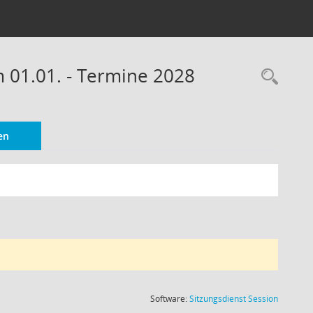
m 01.01. - Termine 2028
Rec
en
(Wird in
Software:
Sitzungsdienst
Session