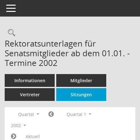
Toggle navigation
Rechercheauswahl
Rektoratsunterlagen für
Senatsmitglieder ab dem 01.01. -
Termine 2002
Informationen
Mitglieder
Vertreter
Sitzungen
Quartal
Quartal 1
2002
Aktuell