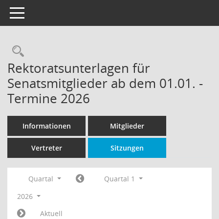
Toggle navigation
Rechercheauswahl
Rektoratsunterlagen für
Senatsmitglieder ab dem 01.01. -
Termine 2026
Informationen
Mitglieder
Vertreter
Sitzungen
Quartal
Quartal 1
2026
Aktuell