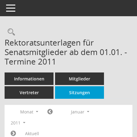
Toggle navigation
Rechercheauswahl
Rektoratsunterlagen für
Senatsmitglieder ab dem 01.01. -
Termine 2011
Informationen
Mitglieder
Vertreter
Sitzungen
Monat
Januar
2011
Aktuell