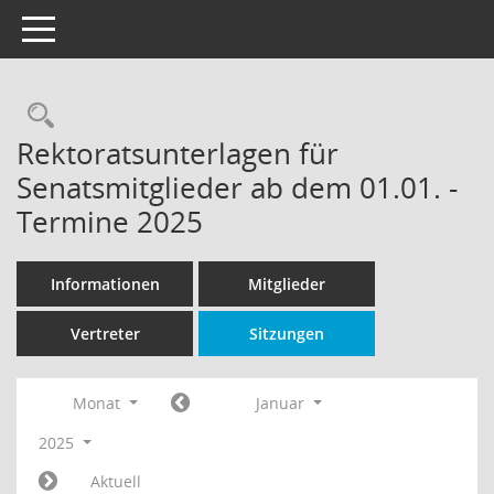
Toggle navigation
Rechercheauswahl
Rektoratsunterlagen für
Senatsmitglieder ab dem 01.01. -
Termine 2025
Informationen
Mitglieder
Vertreter
Sitzungen
Monat
Januar
2025
Aktuell