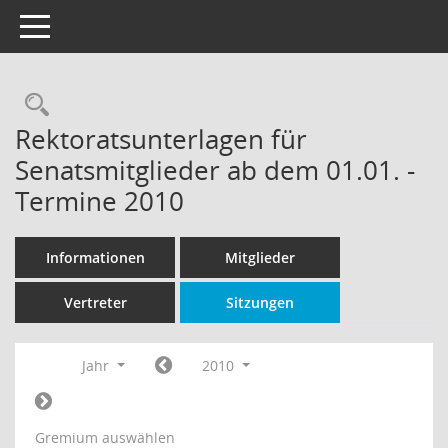
Toggle navigation
Rechercheauswahl
Rektoratsunterlagen für
Senatsmitglieder ab dem 01.01. -
Termine 2010
Informationen
Mitglieder
Vertreter
Sitzungen
Jahr
2010
Gremium auswählen