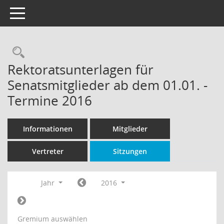
Toggle navigation
Rechercheauswahl
Rektoratsunterlagen für
Senatsmitglieder ab dem 01.01. -
Termine 2016
Informationen
Mitglieder
Vertreter
Sitzungen
Jahr
2016
Gremium auswählen