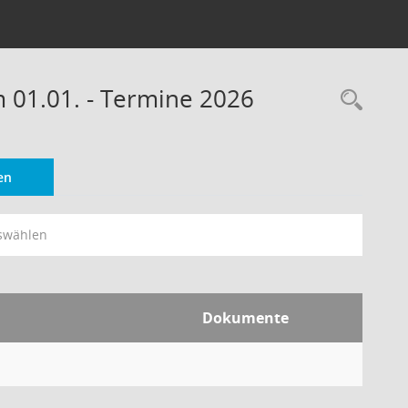
m 01.01. - Termine 2026
Rec
en
swählen
Dokumente