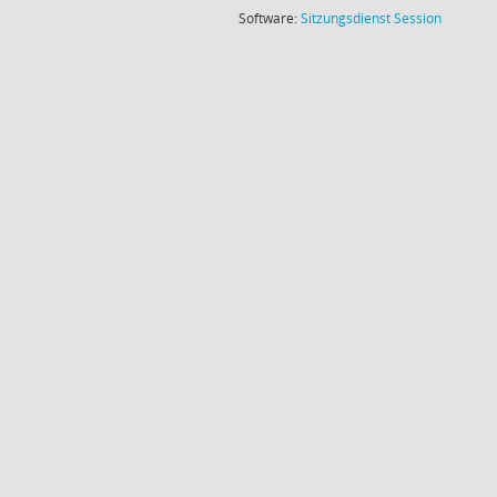
(Wird in
Software:
Sitzungsdienst
Session